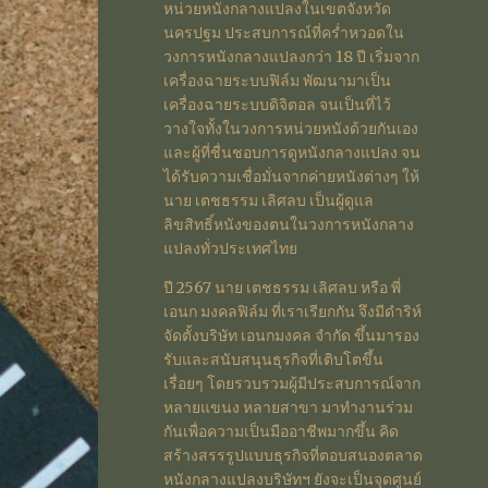
หน่วยหนังกลางแปลงในเขตจังหวัด
นครปฐม ประสบการณ์ที่คร่ำหวอดใน
วงการหนังกลางแปลงกว่า 18 ปี เริ่มจาก
เครื่องฉายระบบฟิล์ม พัฒนามาเป็น
เครื่องฉายระบบดิจิตอล จนเป็นที่ไว้
วางใจทั้งในวงการหน่วยหนังด้วยกันเอง
และผู้ที่ชื่นชอบการดูหนังกลางแปลง จน
ได้รับความเชื่อมั่นจากค่ายหนังต่างๆ ให้
นาย เตชธรรม เลิศลบ เป็นผู้ดูแล
ลิขสิทธิ์หนังของตนในวงการหนังกลาง
แปลงทั่วประเทศไทย
ปี 2567 นาย เตชธรรม เลิศลบ หรือ พี่
เอนก มงคลฟิล์ม ที่เราเรียกกัน จึงมีดำริห์
จัดตั้งบริษัท เอนกมงคล จำกัด ขึ้นมารอง
รับและสนับสนุนธุรกิจที่เติบโตขึ้น
เรื่อยๆ โดยรวบรวมผู้มีประสบการณ์จาก
หลายแขนง หลายสาขา มาทำงานร่วม
กันเพื่อความเป็นมืออาชีพมากขึ้น คิด
สร้างสรรรูปแบบธุรกิจที่ตอบสนองตลาด
หนังกลางแปลงบริษัทฯ ยังจะเป็นจุดศูนย์